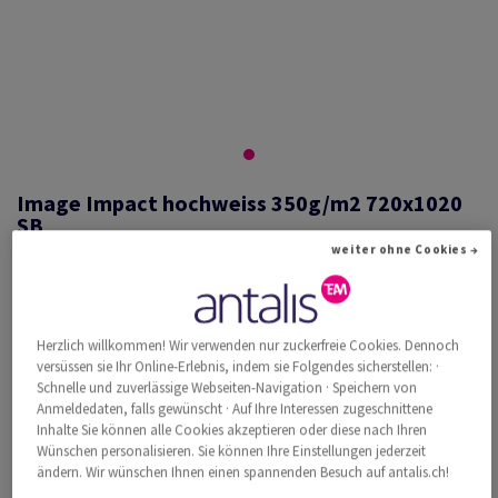
Image Impact hochweiss 350g/m2 720x1020
SB
weiter ohne Cookies →
#526335
Herzlich willkommen! Wir verwenden nur zuckerfreie Cookies. Dennoch
Image, Impact, hochweiss, holzfrei ECF, 350g/m2, 720mm x 1020mm,
versüssen sie Ihr Online-Erlebnis, indem sie Folgendes sicherstellen: ·
SB, Paket zu 100 Bogen/Blatt, FSC Mix Credit
Schnelle und zuverlässige Webseiten-Navigation · Speichern von
Weitere Produktinformationen
Produkt weiterempfehlen
Anmeldedaten, falls gewünscht · Auf Ihre Interessen zugeschnittene
Inhalte Sie können alle Cookies akzeptieren oder diese nach Ihren
Wünschen personalisieren. Sie können Ihre Einstellungen jederzeit
Katalogpreis inkl. MwSt.
ändern. Wir wünschen Ihnen einen spannenden Besuch auf antalis.ch!
CHF 3'901.11
34.85% Rabatt