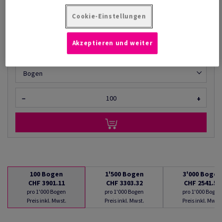
AB
CHF 2'541.54
Cookie-Einstellungen
pro 1'000 Bogen
(257 kg )
Akzeptieren und weiter
LIEFERBAR AB 10/08/2026
Mengenumrechner
Bogen
−
+
100
Bogen
1'500
Bogen
3'000
Bogen
CHF 3901.11
CHF 3303.32
CHF 2541.54
pro 1'000 Bogen
pro 1'000 Bogen
pro 1'000 Bogen
Preis inkl. Mwst.
Preis inkl. Mwst.
Preis inkl. Mwst.