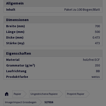
Allgemein
Inhalt
Paket zu 100 Bogen/Blatt
Dimensionen
Breite (mm)
700
Länge (mm)
500
Dicke (mm)
0.473
Stärke (my)
473
Eigenschaften
Material
holzfrei ECF
Grammatur (g/m²)
350
Laufrichtung
BB
Produktfarbe
weiss
Papier
Ungestrichene Papiere
Preprint Papier
Image Impact Grossbogen
527016