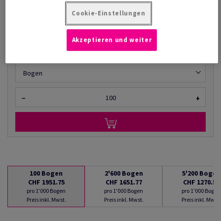
AB
CHF 1'270.50
Cookie-Einstellungen
pro 1'000 Bogen
(122 kg )
Akzeptieren und weiter
LIEFERBAR AB 10/08/2026
Mengenumrechner
Bogen
−
+
100
Bogen
2'600
Bogen
5'200
Bogen
CHF 1951.75
CHF 1651.77
CHF 1270.50
pro 1'000 Bogen
pro 1'000 Bogen
pro 1'000 Bogen
Preis inkl. Mwst.
Preis inkl. Mwst.
Preis inkl. Mwst.