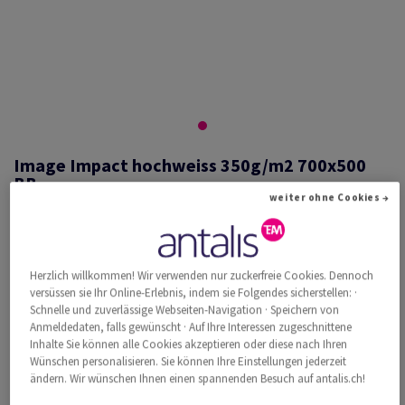
Image Impact hochweiss 350g/m2 700x500
BB
weiter ohne Cookies →
#527016
Herzlich willkommen! Wir verwenden nur zuckerfreie Cookies. Dennoch
Image, Impact, hochweiss, holzfrei ECF, 350g/m2, 700mm x 500mm,
versüssen sie Ihr Online-Erlebnis, indem sie Folgendes sicherstellen: ·
BB, Paket zu 100 Bogen/Blatt, FSC Mix Credit
Schnelle und zuverlässige Webseiten-Navigation · Speichern von
Weitere Produktinformationen
Produkt weiterempfehlen
Anmeldedaten, falls gewünscht · Auf Ihre Interessen zugeschnittene
Inhalte Sie können alle Cookies akzeptieren oder diese nach Ihren
Wünschen personalisieren. Sie können Ihre Einstellungen jederzeit
Katalogpreis inkl. MwSt.
ändern. Wir wünschen Ihnen einen spannenden Besuch auf antalis.ch!
CHF 1'951.75
34.90% Rabatt