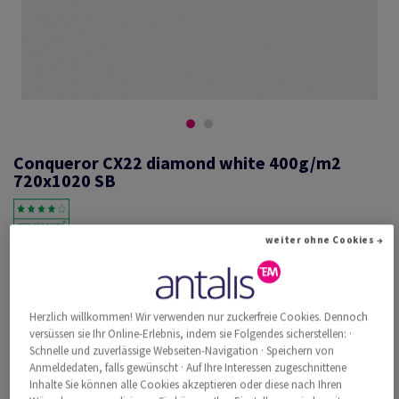
Conqueror CX22 diamond white 400g/m2
720x1020 SB
weiter ohne Cookies →
#601356
Conqueror CX22, diamond white, 400g/m2, smooth, ohne
Wasserzeichen, woodfree ECF with 15% cotton, 420µm, 720mm x
1020mm, B1+, SB, Paket zu 50 Bogen/Blatt, FSC Mix Credit
Herzlich willkommen! Wir verwenden nur zuckerfreie Cookies. Dennoch
versüssen sie Ihr Online-Erlebnis, indem sie Folgendes sicherstellen: ·
Weitere Produktinformationen
Produkt weiterempfehlen
Schnelle und zuverlässige Webseiten-Navigation · Speichern von
Anmeldedaten, falls gewünscht · Auf Ihre Interessen zugeschnittene
Katalogpreis inkl. MwSt.
Inhalte Sie können alle Cookies akzeptieren oder diese nach Ihren