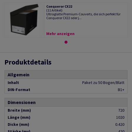
Conqueror CX22
(11 Artikel)
Ultraglatte Premium-Couverts, die sich perfekt für
Conqueror CX22 oder j...
Mehr anzeigen
Produktdetails
Allgemein
Inhalt
Paket zu 50 Bogen/Blatt
DIN-Format
B1+
Dimensionen
Breite (mm)
720
Länge (mm)
1020
Dicke (mm)
0.420
Stärke (my)
420