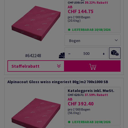
CHF 238.14
39.22% Rabatt
AB
CHF 144.75
pro 1'000 Bogen
(20.6 kg )
LIEFERBAR AB 10/08/2026
Bogen
−
+
#642248
Staffelrabatt
Alpinacoat Gloss weiss eingeriest 80g/m2 700x1000 SB
Katalogpreis inkl. MwSt.
CHF 628.71
37.59% Rabatt
AB
CHF 392.40
pro 1'000 Bogen
(56.0 kg )
LIEFERBAR AB 10/08/2026