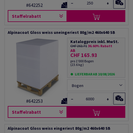
−
+
#642252
Staffelrabatt
Alpinacoat Gloss weiss uneingeriest 80g/m2 460x640 SB
Katalogpreis inkl. MwSt.
CHF 261.71
36.60% Rabatt
AB
CHF 165.93
pro 1'000 Bogen
(23.6 kg )
LIEFERBAR AB 10/08/2026
Bogen
−
+
#642253
Staffelrabatt
Alpinacoat Gloss weiss eingeriest 80g/m2 460x640 SB