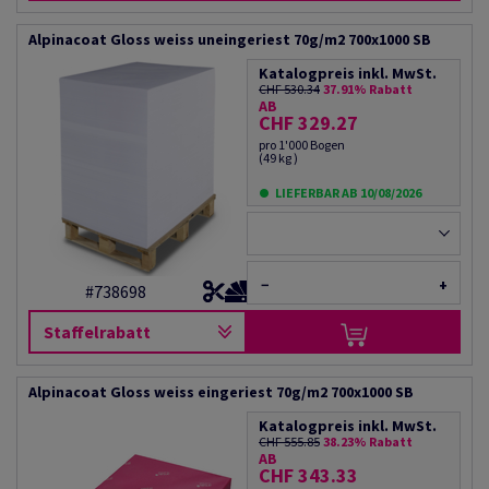
Alpinacoat Gloss weiss uneingeriest 70g/m2 700x1000 SB
Katalogpreis inkl. MwSt.
CHF 530.34
37.91% Rabatt
AB
CHF 329.27
pro 1'000 Bogen
(49 kg )
LIEFERBAR AB 10/08/2026
−
+
#738698
Staffelrabatt
Alpinacoat Gloss weiss eingeriest 70g/m2 700x1000 SB
Katalogpreis inkl. MwSt.
CHF 555.85
38.23% Rabatt
AB
CHF 343.33