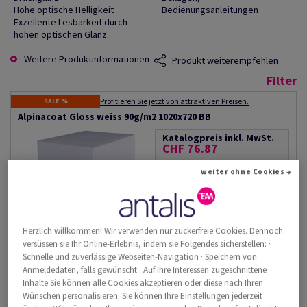
Hohe optische Helligkeit
Bedienungsanleitungen
Exzellente Lesbarkeit durch
hohen optischen Glanz
Weitere Produktinformationen
Produkt weiterempfehlen
Filter
Profitieren Sie jetzt von attraktiven Preisen.
SALE %
Alpinacoat Gloss weiss 90g/m2 1020x720 BB
Katalogpreis inkl. MwSt.
CHF 76.87
pro 1'000 Bogen
(66.1 kg )
weiter ohne Cookies →
LIEFERBAR AB 10/08/2026
Bogen
Herzlich willkommen! Wir verwenden nur zuckerfreie Cookies. Dennoch
versüssen sie Ihr Online-Erlebnis, indem sie Folgendes sicherstellen: ·
−
+
Schnelle und zuverlässige Webseiten-Navigation · Speichern von
Anmeldedaten, falls gewünscht · Auf Ihre Interessen zugeschnittene
#645146
Inhalte Sie können alle Cookies akzeptieren oder diese nach Ihren
Wünschen personalisieren. Sie können Ihre Einstellungen jederzeit