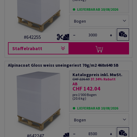
LIEFERBAR AB 10/08/2026
Bogen
−
+
#642255
Staffelrabatt
Alpinacoat Gloss weiss uneingeriest 70g/m2 460x640 SB
Katalogpreis inkl. MwSt.
CHF 226.69
37.34% Rabatt
AB
CHF 142.04
pro 1'000 Bogen
(20.6 kg )
LIEFERBAR AB 10/08/2026
Bogen
−
+
#642247