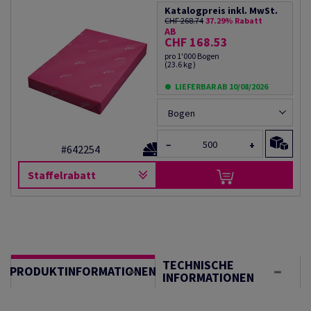
Katalogpreis inkl. MwSt.
CHF 268.74
37.29% Rabatt
AB
CHF 168.53
pro 1'000 Bogen
(23.6 kg )
LIEFERBAR AB 10/08/2026
Bogen
−
+
#642254
Staffelrabatt
TECHNISCHE
PRODUKTINFORMATIONEN
INFORMATIONEN