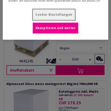
ändern. Wir wünschen Ihnen einen spannenden Besuch auf antalis.ch!
Alpinacoat Gloss weiss uneingeriest 70g/m2 1000x700 BB
Katalogpreis inkl. MwSt.
Cookie-Einstellungen
CHF 530.34
37.91% Rabatt
AB
CHF 329.27
pro 1'000 Bogen
Akzeptieren und weiter
(49 kg )
LIEFERBAR AB 10/08/2026
Bogen
−
+
#642245
Staffelrabatt
Alpinacoat Gloss weiss uneingeriest 80g/m2 700x1000 SB
Katalogpreis inkl. MwSt.
CHF 607.31
37.70% Rabatt
AB
CHF 378.35
pro 1'000 Bogen
(56.0 kg )