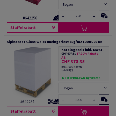
Bogen
−
+
#642256
Staffelrabatt
Alpinacoat Gloss weiss uneingeriest 80g/m2 1000x700 BB
Katalogpreis inkl. MwSt.
CHF 607.31
37.70% Rabatt
AB
CHF 378.35
pro 1'000 Bogen
(56.0 kg )
LIEFERBAR AB 10/08/2026
Bogen
−
+
#642251
Staffelrabatt