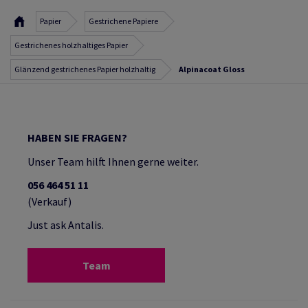
Papier
Gestrichene Papiere
Gestrichenes holzhaltiges Papier
Glänzend gestrichenes Papier holzhaltig
Alpinacoat Gloss
HABEN SIE FRAGEN?
Unser Team hilft Ihnen gerne weiter.
056 464 51 11
(Verkauf)
Just ask Antalis.
Team