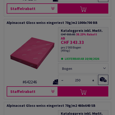
Staffelrabatt
Alpinacoat Gloss weiss eingeriest 70g/m2 1000x700 BB
Katalogpreis inkl. MwSt.
CHF 555.85
38.23% Rabatt
AB
CHF 343.33
pro 1'000 Bogen
(49 kg )
LIEFERBAR AB 10/08/2026
Bogen
−
+
#642246
Staffelrabatt
Alpinacoat Gloss weiss eingeriest 70g/m2 460x640 SB
Katalogpreis inkl. MwSt.