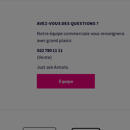
Trois gammes complètes:
Essu
Access, Performance, Expert.
toile
de n
AVEZ-VOUS DES QUESTIONS ?
savo
Notre équipe commerciale vous renseignera
avec grand plaisir.
022 780 11 11
(Vente)
Just ask Antalis.
Équipe