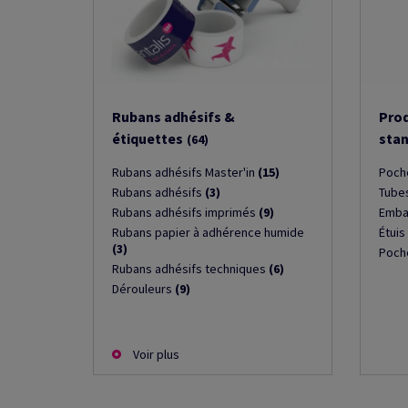
Rubans adhésifs &
Prod
étiquettes
sta
(64)
Rubans adhésifs Master'in
(15)
Poch
Rubans adhésifs
(3)
Tubes
Rubans adhésifs imprimés
(9)
Emba
Rubans papier à adhérence humide
Étuis
(3)
Poch
Rubans adhésifs techniques
(6)
Dérouleurs
(9)
Voir plus