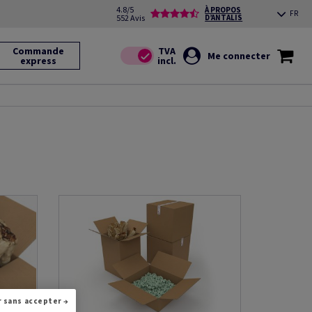
4.8/5
À PROPOS
FR
552 Avis
D’ANTALIS
Commande
Me connecter
express
Continuer sans accepter →