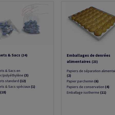
ets & Sacs
Emballages de denrées
(34)
alimentaires
(23)
ets & Sacs en
Papiers de séparation alimenta
er/polyéthylène
(3)
(2)
ets standard
(12)
Papier parchemin
(6)
ets & Sacs spéciaux
(1)
Papiers de conservation
(4)
(18)
Emballage isotherme
(11)