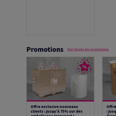
Promotions
Voir toutes les promotions
Offre exclusive nouveaux
Offre
clients : jusqu’à 75% sur des
: jus
emballages transport !
d’exp