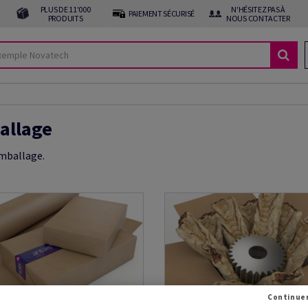
PLUS DE 11'000
N'HÉSITEZ PAS À
PAIEMENT SÉCURISÉ
PRODUITS
NOUS CONTACTER
allage
emballage.