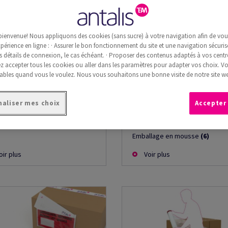
ers et cartons
Calage & Protection
(131)
mballage
(78)
bienvenue! Nous appliquons des cookies (sans sucre) à votre navigation afin de vous 
périence en ligne : · Assurer le bon fonctionnement du site et une navigation sécurisé
rs kraft
(28)
Systèmes de calage en papier
s détails de connexion, le cas échéant. · Proposer des contenus adaptés à vos centre
ers d'emballage
(8)
Systèmes de remplissage de v
 accepter tous les cookies ou aller dans les paramètres pour adapter vos choix. V
papier
(6)
rs de soie
(9)
ables quand vous le voulez. Nous vous souhaitons une bonne visite de notre site we
Systèmes de papier d’enruba
ers imperméables
(4)
(8)
ers techniques
(21)
aliser mes choix
Accepter
Systèmes de calage par couss
ons d’emballage
(6)
d'air
(11)
Pellicules à bulles d’air
(27)
Emballage en mousse
(6)
oir plus
Voir plus