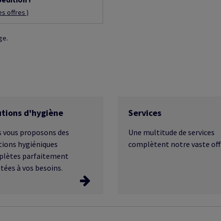
es offres )
ge.
utions d'hygiène
Services
 vous proposons des
Une multitude de services
tions hygiéniques
complètent notre vaste off
lètes parfaitement
tées à vos besoins.
utions d'hygiène
Services