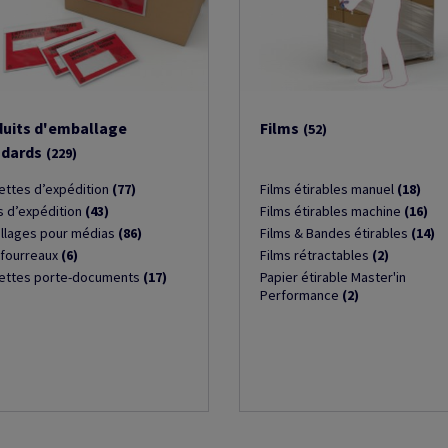
uits d'emballage
Films
(52)
ndards
(229)
ettes d’expédition
(77)
Films étirables manuel
(18)
 d’expédition
(43)
Films étirables machine
(16)
llages pour médias
(86)
Films & Bandes étirables
(14)
 fourreaux
(6)
Films rétractables
(2)
ettes porte-documents
(17)
Papier étirable Master'in
Performance
(2)