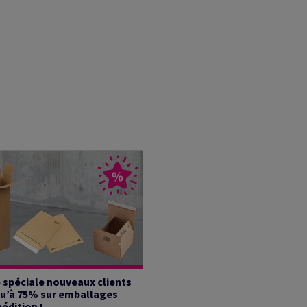
 spéciale nouveaux clients
qu’à 75% sur emballages
édition !